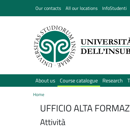
Salta al contenuto principale
Our contacts
All our locations
InfoStudenti
About us
Course catalogue
Research
T
Home
UFFICIO ALTA FORMA
Attività