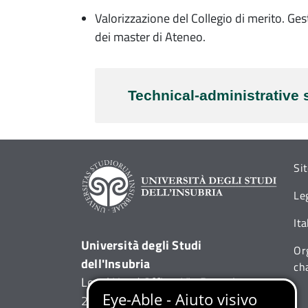
Valorizzazione del Collegio di merito. Ges
dei master di Ateneo.
Technical-administrative s
Si
Le
It
Università degli Studi
Or
dell'Insubria
ch
Legal Head Office: Via Ravasi 2,
21100 VARESE