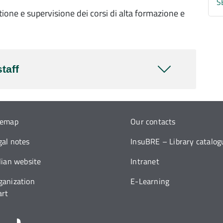
S
tione e supervisione dei corsi di alta formazione e
taff
temap
Our contacts
gal notes
InsuBRE – Library catalog
alian website
Intranet
ganization
E-Learning
art