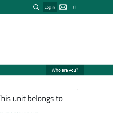
Cerca
Log in
IT
Who are you?
This unit belongs to