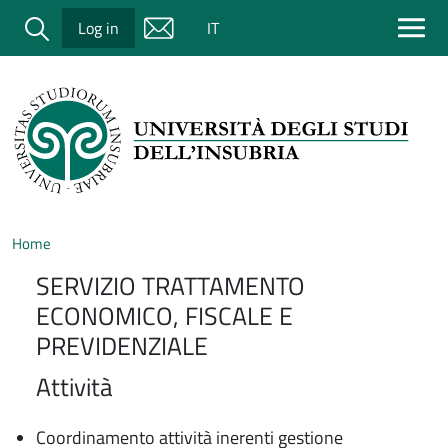
Salta al contenuto principale
Cerca
Log in
IT
Home
SERVIZIO TRATTAMENTO
ECONOMICO, FISCALE E
PREVIDENZIALE
Attività
Coordinamento attività inerenti gestione